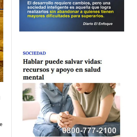
.
l
e