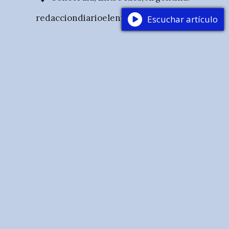
redacciondiarioelenfoque@gmail.com
Escuchar artículo
Medio de comunicación digital de Concordia,
Entre Ríos. Información local, regional y
nacional con mirada periodística plural.
© 2025 Diario El Enfoque — Todos los derechos
reservados. Sitio verificado por Google Publisher
Center