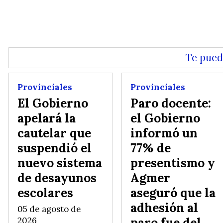
Te pued
Provinciales
Provinciales
El Gobierno
Paro docente:
apelará la
el Gobierno
cautelar que
informó un
suspendió el
77% de
nuevo sistema
presentismo y
de desayunos
Agmer
escolares
aseguró que la
adhesión al
05 de agosto de
paro fue del
2026