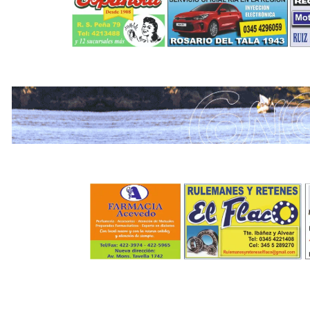
.
.
.