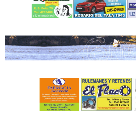
.
.
.